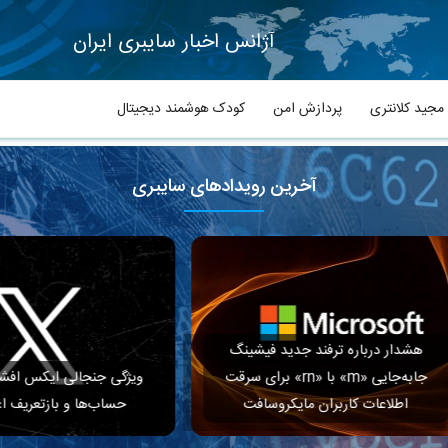
آژانس اخبار سایبری ایران
جید کلانتری
پردازش امن
کودک هوشمند دیجیتال
آخرین رویدادهای سایبری
ار درباره ترفند جدید فیشینگ
جابه‌جایی «m» با «rn» برای سرقت
ویژگی جنجالی ایکس افشای کشور
طلاعات کاربران مایکروسافت
حساب‌ها و بازتعریف اعتبار مح