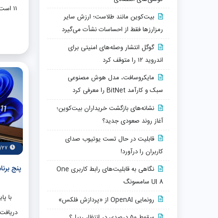
۱۱ اس
بیت‌کوین مانند طلاست؛ ارزش سایر
مشاهد
رمزارزها فقط از احساسات نشأت می‌گیرد
گوگل انتشار وصله‌های امنیتی برای
کرده
اندروید ۱۲ را متوقف کرد
مدیر
مایکروسافت، مدل هوش مصنوعی
جدول، گ
سبک و کارآمد BitNet را معرفی کرد
و ردیف
نشانه‌های بازگشت خریداران بیت‌کوین؛
به‌
آغاز روند صعودی جدید؟
مایک
قابلیت در حال تست یوتیوب صدای
ویرایشگ
۸/۲۷
کاربران را درآورد!
پیش ا
پنج برنا
نگاهی به قابلیت‌های رابط کاربری One
خودکار
UI 8 سامسونگ
از فایل‌
رونمایی OpenAI از «پردازش فلکس»
هنوز 
دریافت 
سقوط ۵۰ درصدی در انتظار ریپل؟