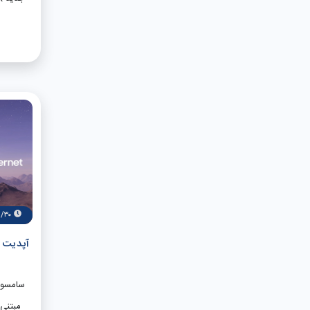
حرفه‌ا
سریع مح
اعلام 
تحقیقا
است 
مختلف ر
استفاده 
۲۵
این حال
۲/۳۰
آزمای
بود تا