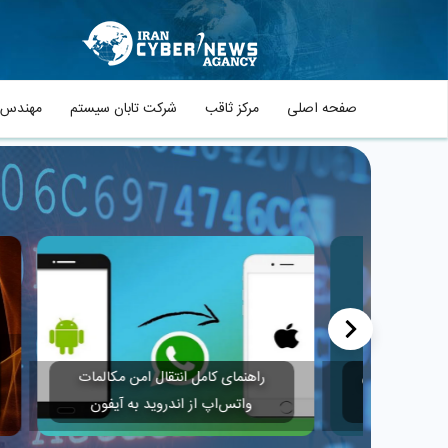
صفحه اصلی
مرکز ثاقب
شرکت تابان سیستم
مهندس م
<
هشد
به هوش
راهنمای کامل انتقال امن مکالمات
طفی
واتس‌اپ از اندروید به آیفون
ا