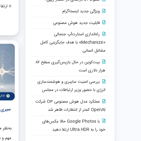
ویژگی ا
۱۱ ارت
ویژگی جدید اینستاگرام
و ضرو
قابلیت جدید هوش مصنوعی
راه‌اندازی استارت‌آپ جنجالی
ابزار مف
«Mechanize» با هدف جایگزینی کامل
مشاغل انسانی
انتقال
بیت‌کوین در حال بازپس‌گیری سطح ۸۷
هزار دلاری است
بررسی امنیت سایبری و هوشمندسازی
انرژی با حضور وزیر ارتباطات در مجلس
۸/۱۷
عملکرد مدل هوش مصنوعی O3 شرکت
سیری 
OpenAI کمتر از انتظارات ظاهر شد
برنامه‌
با Google Photos حالا عکس‌های
این 
به‌نظر م
خود را به Ultra HDR ارتقا دهید
استفاده حر
مهم و ب