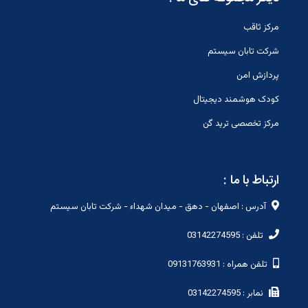
مرکز ثاقب
شرکت تابان سیستم
پردازش امن
کودک هوشمند دیجیتال
مرکز تخصصی ترید گن
ارتباط با ما :
آدرس : اصفهان - دهق - میدان شهداء - شرکت تابان سیستم
تلفن : 03142274595
تلفن همراه : 09131763931
نمابر : 03142274595