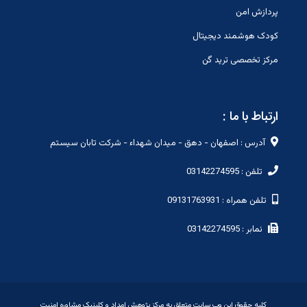
پردازش امن
کودک هوشمند دیجیتال
مرکز تخصصی ترید گن
ارتباط با ما :
آدرس : اصفهان - دهق - میدان شهداء - شرکت تابان سیستم
تلفن : 03142274595
تلفن همراه : 09131763931
نمابر : 03142274595
کلیه حقوق این وب سایت متعلق به مرکز پژوهش امداد و کلینیک مشاوره امنیت