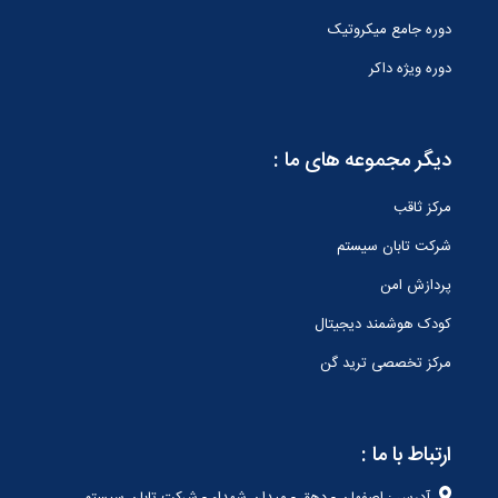
دوره جامع میکروتیک
انجام می‌شود که با هدف بهره‌وری، پایش لحظه‌ای و کاهش
اتلاف انرژی طراحی شده است. بررسی عملکرد برنامه هفتم
دوره ویژه داکر
توسعه در کمیسیون صنایع و معادن کمیسیون صنایع و معادن
نیز در هفته جاری نشستی مشترک با وزیر ارتباطات خواهد
دیگر مجموعه های ما :
داشت تا عملکرد یک‌ساله برنامه هفتم توسعه کشور و برنامه‌های
مرتبط با شعار سال «سرمایه‌گذاری برای تولید» را مورد بررسی
مرکز ثاقب
قرار دهد. این نشست تخصصی در عصر سه‌شنبه دوم اردیبهشت
شرکت تابان سیستم
در محل وزارت ارتباطات برگزار خواهد شد.
پردازش امن
کودک هوشمند دیجیتال
مرکز تخصصی ترید گن
ارتباط با ما :
آدرس : اصفهان - دهق - میدان شهداء - شرکت تابان سیستم