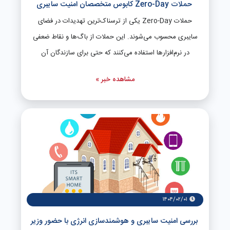
حملات Zero-Day کابوس متخصصان امنیت سایبری
استفاده نمود. بررسی مجوزهای دسترسی برنامه‌ها قبل از نصب
حملات Zero-Day یکی از ترسناک‌ترین تهدیدات در فضای
و خودداری از افشای اطلاعات حساس به ویژه برای افراد مشهور،
سایبری محسوب می‌شوند. این حملات از باگ‌ها و نقاط ضعفی
از دیگر اقدامات محافظتی مهم به شمار می‌روند.
در نرم‌افزارها استفاده می‌کنند که حتی برای سازندگان آن
نرم‌افزار نیز ناشناخته است. از آنجایی که این آسیب‌پذیری‌ها قبلاً
مشاهده خبر »
شناسایی نشده‌اند، هیچ وصله امنیتی برای رفع آن‌ها وجود ندارد
و سیستم‌های دفاعی معمول مانند آنتی‌ویروس‌ها نیز قادر به
تشخیص این حملات نیستند. در نتیجه، مهاجمان می‌توانند تا
قبل از شناسایی و رفع این حفره امنیتی، به راحتی به سیستم‌ها
نفوذ کرده و به سرقت داده‌ها، جاسوسی یا ایجاد اختلال
بپردازند. همین ویژگی، مقابله با این تهدیدات را به ی چالش
بزرگ برای متخصصان امنیتی تبدیل کرده و آن را به کابوس این
حوزه تبدیل کرده است.
۱۴۰۴/۰۲/۰۱
بررسی امنیت سایبری و هوشمندسازی انرژی با حضور وزیر