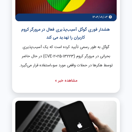
۱۴۰۴/۰۹/۰۳
هشدار فوری گوگل آسیب‌پذیری فعال در مرورگر کروم
کاربران را تهدید می‌ کند
گوگل به طور رسمی تأیید کرده است که یک آسیب‌پذیری
بحرانی در مرورگر کروم (CVE-2025-13223) در حال حاضر
توسط هکرها در حملات واقعی مورد سوءاستفاده قرار می‌گیرد.
این حفره امنیتی از نوع سردرگمی نوع (Type Confusion) در
مشاهده خبر »
موتور V8 کروم بوده و می‌تواند به مهاجمان امکان اجرای کد
مخرب، سرقت داده‌ها یا نصب بدافزار روی سیستم کاربران را
بدهد. سازمان امنیت سایبری آمریکا (CISA) این تهدید را تأیید
و به فهرست آسیب‌پذیری‌های فعال اضافه کرده است. این نهاد
به تمام کارمندان دولت فدرال دستور داده تا قبل از ۱۰ دسامبر
مرورگر خود را به نسخه ۱۴۲.۰.۷۴۴۴.۱۷۵ یا جدیدتر به‌روزرسانی