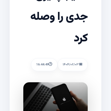
جدی را وصله
کرد
🕒
📅
16:44:49
۱۴۰۴/۰۲/۰۳