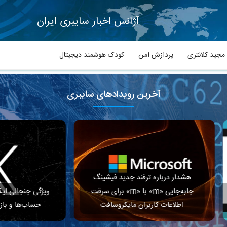
آژانس اخبار سایبری ایران
جید کلانتری
پردازش امن
کودک هوشمند دیجیتال
آخرین رویدادهای سایبری
ار درباره ترفند جدید فیشینگ
جابه‌جایی «m» با «rn» برای سرقت
ویژگی جنجالی ایکس افشای کشور
طلاعات کاربران مایکروسافت
حساب‌ها و بازتعریف اعتبار مح