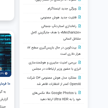
مخرب ا
ویژگی جدید اینستاگرام
در بریت
هکره
حادثه ا
قابلیت جدید هوش مصنوعی
از حملا
راه‌اندازی استارت‌آپ جنجالی
موفق به 
«Mechanize» با هدف جایگزینی کامل
و دریاف
مشاغل انسانی
توجهی و
این حم
در کنار
بیت‌کوین در حال بازپس‌گیری سطح ۸۷
زیرساخت
هزار دلاری است
چندعامل
بین‌ال
بررسی امنیت سایبری و هوشمندسازی
ترافیک
انرژی با حضور وزیر ارتباطات در مجلس
حائز 
۷/۲۹
عملکرد مدل هوش مصنوعی O3 شرکت
10 فرمان امنیتی برا اینکه قربانی بعدی نباشید
OpenAI کمتر از انتظارات ظاهر شد
به گز
با Google Photos حالا عکس‌های
شرکت 
گزارش 
خود را به Ultra HDR ارتقا دهید
نشان‌
جیتکس