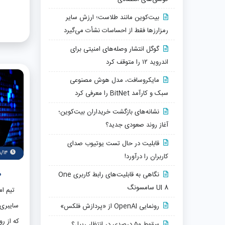
درخواست
بیت‌کوین مانند طلاست؛ ارزش سایر
هفته‌ه
رمزارزها فقط از احساسات نشأت می‌گیرد
پرینست
گوگل انتشار وصله‌های امنیتی برای
هکرها شد
اندروید ۱۲ را متوقف کرد
پایگ
مایکروسافت، مدل هوش مصنوعی
اختلال
سبک و کارآمد BitNet را معرفی کرد
است. کا
نشانه‌های بازگشت خریداران بیت‌کوین؛
نه 
آغاز روند صعودی جدید؟
مصنوع
قابلیت در حال تست یوتیوب صدای
پیچیده
۸/۱۴
کاربران را درآورد!
کنند. 
هکر
نگاهی به قابلیت‌های رابط کاربری One
حسا
UI 8 سامسونگ
تیم ا
زیرسا
رونمایی OpenAI از «پردازش فلکس»
مهاجم
که از ر
سقوط ۵۰ درصدی در انتظار ریپل؟