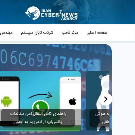
صفحه اصلی
مرکز ثاقب
شرکت تابان سیستم
مهندس م
<
هشد
به هوش
راهنمای کامل انتقال امن مکالمات
طفی
واتس‌اپ از اندروید به آیفون
ا