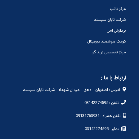
مرکز ثاقب
شرکت تابان سیستم
پردازش امن
کودک هوشمند دیجیتال
مرکز تخصصی ترید گن
ارتباط با ما :
آدرس : اصفهان - دهق - میدان شهداء - شرکت تابان سیستم
تلفن : 03142274595
تلفن همراه : 09131763931
نمابر : 03142274595