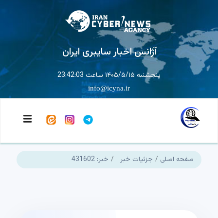
آژانس اخبار سایبری ایران
پنجشنبه ۱۴۰۵/۵/۱۵ ساعت 23:42:03
info@icyna.ir
صفحه اصلی
جزئیات خبر
خبر: 431602