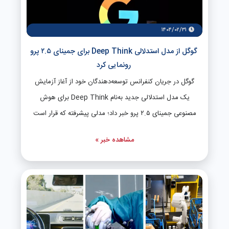
۱۴۰۴/۰۲/۳۱
گوگل از مدل استدلالی Deep Think برای جمینای ۲.۵ پرو
رونمایی کرد
گوگل در جریان کنفرانس توسعه‌دهندگان خود از آغاز آزمایش
یک مدل استدلالی جدید به‌نام Deep Think برای هوش
مصنوعی جمینای ۲.۵ پرو خبر داد؛ مدلی پیشرفته که قرار است
توانایی‌های استدلالی جمینای را به‌طور چشمگیری افزایش دهد.
مشاهده خبر »
به گزارش انگجت، دمیس هسابیس، مدیرعامل دیپ‌مایند، اعلام
کرد مدل Deep Think بر پایه جدیدترین پژوهش‌های حوزه
یادگیری ماشین توسعه یافته و قادر است پیش از پاسخ‌گویی به
پرسش‌ها، چندین فرضیه را ارزیابی و تحلیل کند. عملکرد
درخشان در آزمون‌های پیچیده بر اساس اعلام گوگل، مدل
Deep Think در ارزیابی‌های اولیه از جمله سوالات المپیاد