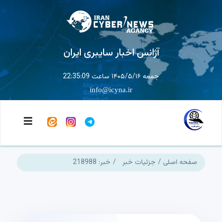
آژانس اخبار سایبری ایران
جمعه ۱۴۰۵/۵/۱۶ ساعت 22:35:10
info@icyna.ir
صفحه اصلی
جزئیات خبر
خبر: 218988