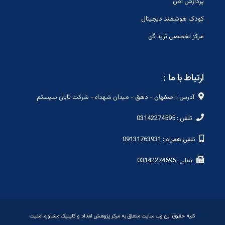
پردازش امن
کودک هوشمند دیجیتال
مرکز تخصصی ترید گن
ارتباط با ما :
آدرس : اصفهان - دهق - میدان شهداء - شرکت تابان سیستم
تلفن : 03142274595
تلفن همراه : 09131763931
نمابر : 03142274595
کلیه حقوق این وب سایت متعلق به مرکز پژوهش امداد و کلینیک مشاوره امنیت