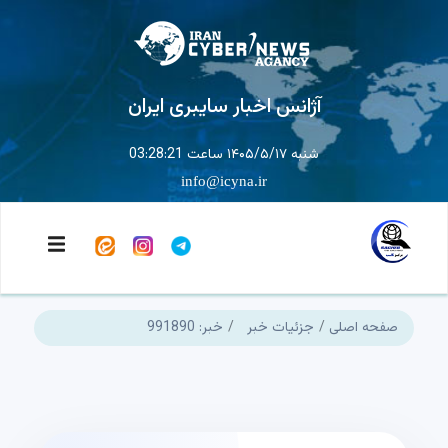
آژانس اخبار سایبری ایران
شنبه ۱۴۰۵/۵/۱۷ ساعت 03:28:21
info@icyna.ir
صفحه اصلی
جزئیات خبر
خبر: 991890