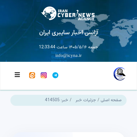
آژانس اخبار سایبری ایران
جمعه ۱۴۰۵/۵/۱۶ ساعت 12:33:45
info@icyna.ir
صفحه اصلی
جزئیات خبر
خبر: 414505