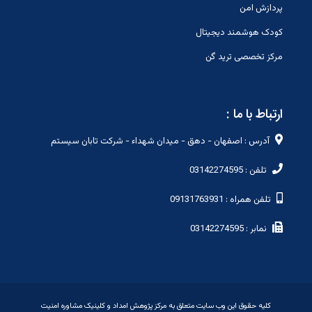
پردازش امن
کودک هوشمند دیجیتال
مرکز تخصصی ترید گن
ارتباط با ما :
آدرس : اصفهان - دهق - میدان شهداء - شرکت تابان سیستم
تلفن : 03142274595
تلفن همراه : 09131763931
نمابر : 03142274595
کلیه حقوق این وب سایت متعلق به مرکز پژوهش امداد و کلینیک مشاوره امنیت