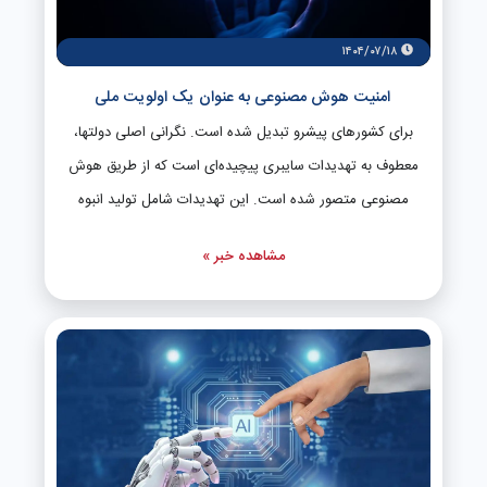
همکاری می‌کند تا نشانه‌گذاری و حاشیه‌نویسی دقیق‌تری برای
نمونه‌های موسیقی فراهم شود. اگرچه OpenAI پیش از این نیز
۱۴۰۴/۰۷/۱۸
مدل‌هایی برای تولید موسیقی ارائه کرده بود، اما این پروژه‌ها
امنیت هوش مصنوعی به عنوان یک اولویت ملی
مربوط به دوره پیش از معرفی ChatGPT هستند. در سال‌های
برای کشورهای پیشرو تبدیل شده است. نگرانی اصلی دولتها،
اخیر، این شرکت بیشتر تمرکز خود را بر توسعه مدل‌های صوتی
معطوف به تهدیدات سایبری پیچیده‌ای است که از طریق هوش
تبدیل متن به گفتار و گفتار به متن معطوف کرده است. در کنار
مصنوعی متصور شده است. این تهدیدات شامل تولید انبوه
OpenAI، شرکت‌های دیگری مانند گوگل و Suno نیز مدل‌های
حملات فیشینگ پیشرفته، ساخت بدافزارهای خودکار و ایجاد
اختصاصی برای تولید موسیقی مبتنی بر هوش مصنوعی در
مشاهده خبر »
deepfake برای تخریب چهره یا انتشار گسترده اطلاعات
اختیار دارند و رقابت در این حوزه به‌سرعت در حال گسترش
نادرست است. علاوه بر این، احتمال استفاده از این فناوری برای
است.
هدف قرار دادن زیرساخت‌های حیاتی یک کشور—مانند
شبکه‌های برق، سیستم‌های حمل و نقل و مراکز مالی—
ابرموجبی شده است تا امنیت هوش مصنوعی در صدر
دستورکارهای امن ملی قرار گیرد. در پاسخ به این چالش‌ها،
قدرت‌های جهانی در حال تدوین چارچوب‌های حقوقی و امنیتی