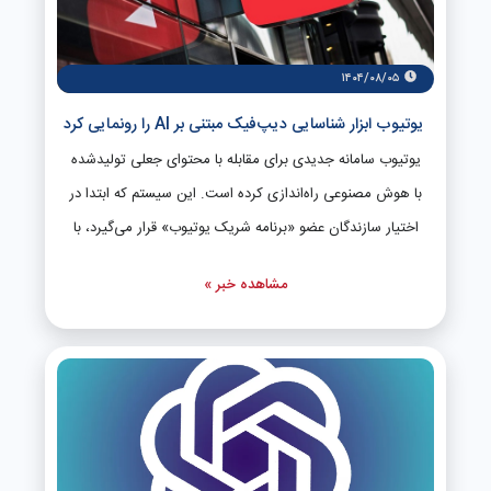
مایکروسافت آگاه است که افزودن این قابلیت‌های پیشرفته نباید
پایداری و عملکرد حیاتی Outlook برای میلیون‌ها کاربر سازمانی
را تحت تأثیر قرار دهد.
۱۴۰۴/۰۸/۰۵
یوتیوب ابزار شناسایی دیپ‌فیک مبتنی بر AI را رونمایی کرد
یوتیوب سامانه جدیدی برای مقابله با محتوای جعلی تولیدشده
با هوش مصنوعی راه‌اندازی کرده است. این سیستم که ابتدا در
اختیار سازندگان عضو «برنامه شریک یوتیوب» قرار می‌گیرد، با
استفاده از الگوریتم‌های پیشرفته تشخیص چهره و صدا،
مشاهده خبر »
ویدیوهای تقلیدی را شناسایی می‌کند. سازندگان برای استفاده از
این سامانه باید فرآیند احراز هویت شامل ارسال مدارک، ضبط
ویدیوی سلفی و تأیید هویت را طی کنند. پس از تأیید، در پنل
«یوتیوب استودیو» به داشبوردی دسترسی پیدا می‌کنند که
ویدیوهای مشکوک را با جزئیات کامل نمایش می‌دهد. آنها
می‌توانند برای این محتواها درخواست حذف بر اساس نقض