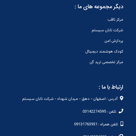
دیگر مجموعه های ما :
مرکز ثاقب
شرکت تابان سیستم
پردازش امن
کودک هوشمند دیجیتال
مرکز تخصصی ترید گن
ارتباط با ما :
آدرس : اصفهان - دهق - میدان شهداء - شرکت تابان سیستم
تلفن : 03142274595
تلفن همراه : 09131763931