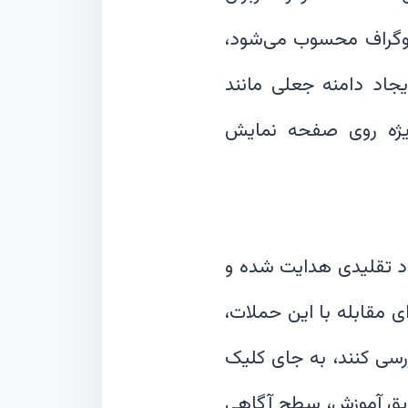
موگراف محسوب می‌شود،
گزینی حرف «m» در دامنه اصلی با ترکیب دو حرف «r» و «n» (ایجاد دامنه جعلی مانند
 به‌ویژه روی صفحه نمایش
ود تقلیدی هدایت شده و
 مقابله با این حملات،
ررسی کنند، به جای کلیک
طریق آموزش، سطح آگاهی