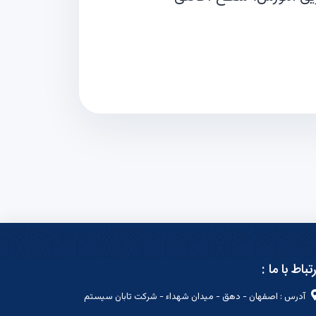
رتباط با ما :
آدرس : اصفهان - دهق - میدان شهداء - شرکت تابان سیستم