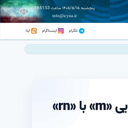
پنجشنبه ۱۴۰۵/۵/۱۵ ساعت 19:51:54
info@icyna.ir
تلگرام
اینستاگرام
ایتا
هشدار درباره ترفند جدید فیشینگ جابه‌جایی «m» با «rn»