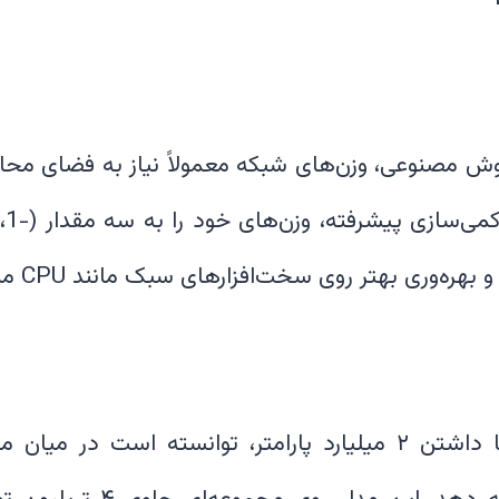
BitNet b1.58 2B4T با داشتن ۲ میلیارد پارامتر، توانسته است