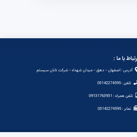
رتباط با ما :
آدرس : اصفهان - دهق - میدان شهداء - شرکت تابان سیستم
تلفن : 03142274595
تلفن همراه : 09131763931
نمابر : 03142274595