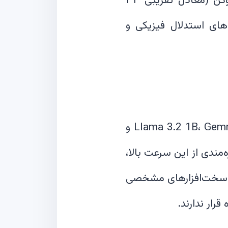
عملکرد قابل توجهی ارائه دهد. این مدل روی مجموعه‌ای حاوی ۴ تریلیون توکن (معادل تقریبی ۳۳
 در آزمون‌های ریاضی (مانند GSM8K) و تست‌های استدلال فیزیکی و
بر اساس آزمایش‌های انجام‌شده، این مدل نسبت به همتایانش مانند Llama 3.2 1B، Gemma 31B و
بهره‌مندی از این سرعت بالا،
‌شود؛ که تنها با سخت‌افزارهای مشخصی