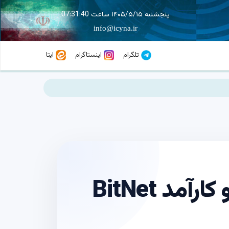
پنجشنبه ۱۴۰۵/۵/۱۵ ساعت 07:31:41
info@icyna.ir
تلگرام
اینستاگرام
ایتا
مایکروسافت، مدل هوش مصنوعی سبک و کارآمد BitNet