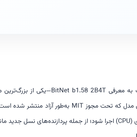
پژوهشگران مایکروسافت به معرفی .58 2B4T
یک‌بیتی—پرداخته‌اند. این مدل که تحت مجوز MIT به‌طو