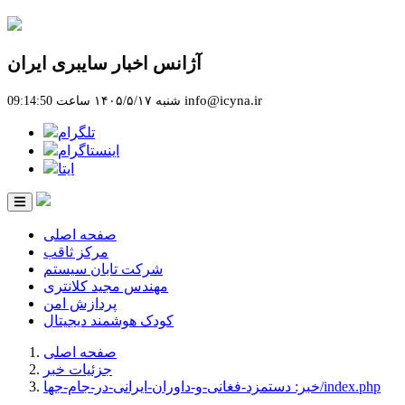
آژانس اخبار سایبری ایران
info@icyna.ir
شنبه ۱۴۰۵/۵/۱۷ ساعت 09:14:50
تلگرام
اینستاگرام
ایتا
صفحه اصلی
مرکز ثاقب
شرکت تابان سیستم
مهندس مجید کلانتری
پردازش امن
کودک هوشمند دیجیتال
صفحه اصلی
جزئیات خبر
خبر: دستمزد-فغانی-و-داوران-ایرانی-در-جام-جها/index.php