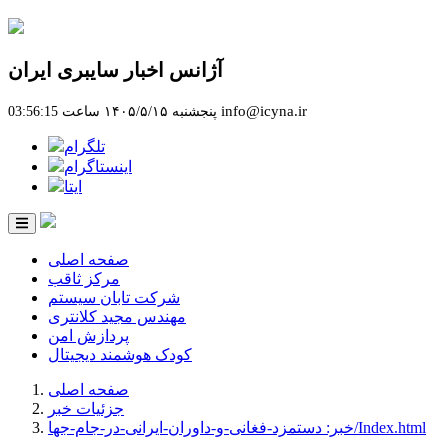
آژانس اخبار سایبری ایران
info@icyna.ir
پنجشنبه ۱۴۰۵/۵/۱۵ ساعت 03:56:15
تلگرام
اینستاگرام
ایتا
صفحه اصلی
مرکز ثاقب
شرکت تابان سیستم
مهندس مجید کلانتری
پردازش امن
کودک هوشمند دیجیتال
صفحه اصلی
جزئیات خبر
خبر: دستمزد-فغانی-و-داوران-ایرانی-در-جام-جها/Index.html