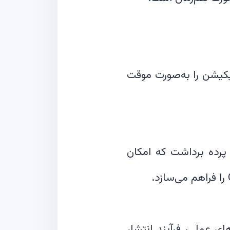
یکیشن را به‌صورت موقت
وگل همچنین از کتابخانه دارایی جدید (Asset Library) در Play Console پرده برداشت که امکان
ی عملی، فرآیند انتشار