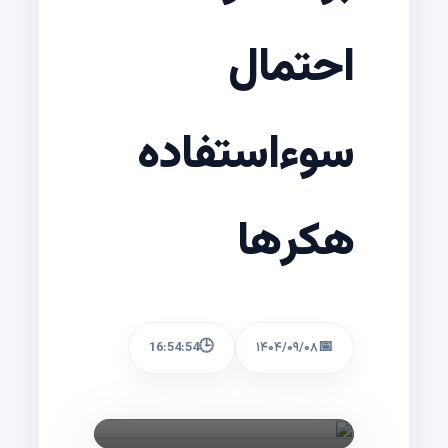
احتمال
سوءاستفاده
هکر‌ها
🕒
📅
16:54:54
۱۴۰۴/۰۹/۰۸