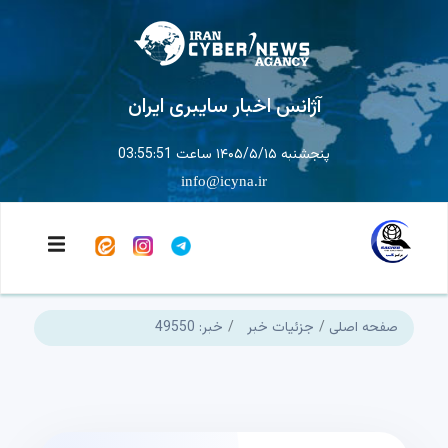
آژانس اخبار سایبری ایران
پنجشنبه ۱۴۰۵/۵/۱۵ ساعت 03:55:51
info@icyna.ir
صفحه اصلی
جزئیات خبر
خبر: 49550