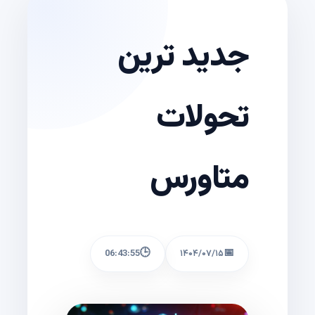
جدید ترین
تحولات
متاورس
🕒
📅
06:43:55
۱۴۰۴/۰۷/۱۵