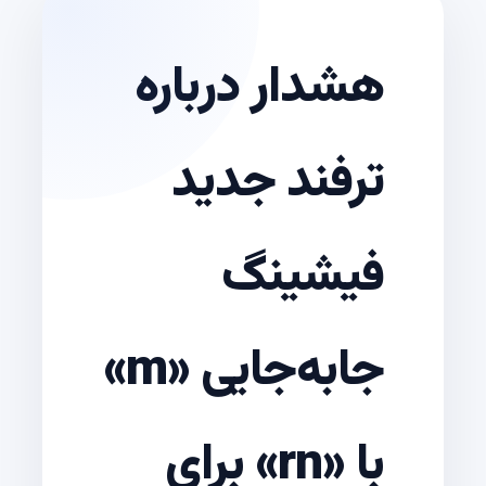
هشدار درباره
ترفند جدید
فیشینگ
جابه‌جایی «m»
با «rn» برای