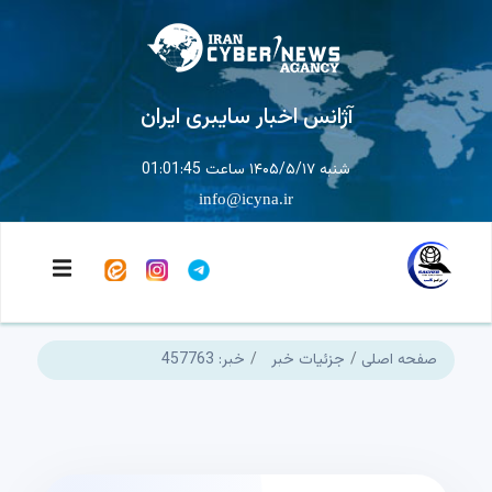
آژانس اخبار سایبری ایران
شنبه ۱۴۰۵/۵/۱۷ ساعت 01:01:45
info@icyna.ir
صفحه اصلی
جزئیات خبر
خبر: 457763