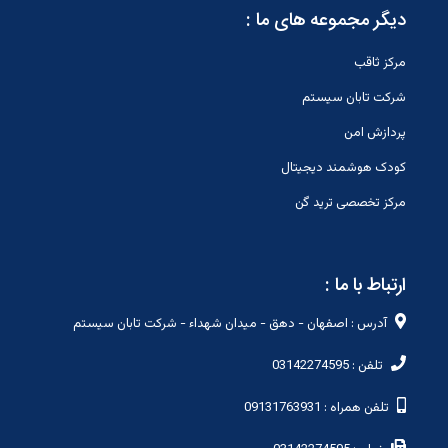
دیگر مجموعه های ما :
مرکز ثاقب
شرکت تابان سیستم
پردازش امن
کودک هوشمند دیجیتال
مرکز تخصصی ترید گن
ارتباط با ما :
آدرس : اصفهان - دهق - میدان شهداء - شرکت تابان سیستم
تلفن : 03142274595
تلفن همراه : 09131763931