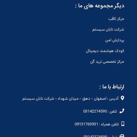
دیگر مجموعه های ما :
مرکز ثاقب
شرکت تابان سیستم
پردازش امن
کودک هوشمند دیجیتال
مرکز تخصصی ترید گن
ارتباط با ما :
آدرس : اصفهان - دهق - میدان شهداء - شرکت تابان سیستم
تلفن : 03142274595
تلفن همراه : 09131763931