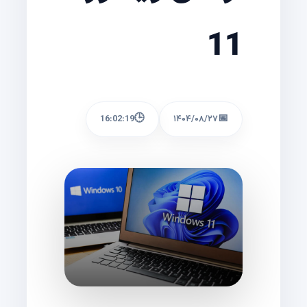
11
🕒
📅
16:02:19
۱۴۰۴/۰۸/۲۷