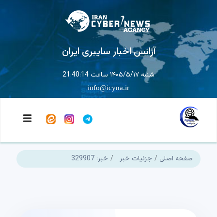
آژانس اخبار سایبری ایران
شنبه ۱۴۰۵/۵/۱۷ ساعت 21:40:14
info@icyna.ir
صفحه اصلی
جزئیات خبر
خبر: 329907