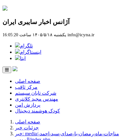
آژانس اخبار سایبری ایران
info@icyna.ir
یکشنبه ۱۴۰۵/۵/۱۸ ساعت 16:05:20
تلگرام
اینستاگرام
ایتا
صفحه اصلی
مرکز ثاقب
شرکت تابان سیستم
مهندس مجید کلانتری
پردازش امن
کودک هوشمند دیجیتال
صفحه اصلی
جزئیات خبر
خبر: media/مناجات-ماه-رمضان-با-صدای-سید-احمد-
الموس/index.php