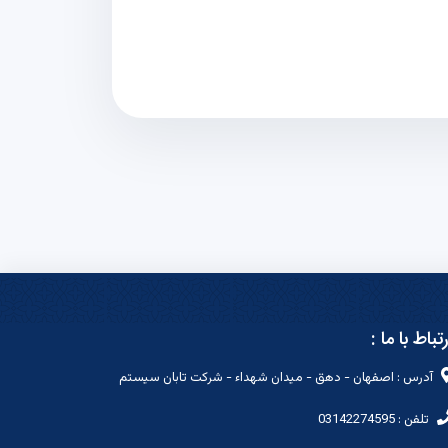
رتباط با ما :
آدرس : اصفهان - دهق - میدان شهداء - شرکت تابان سیستم
تلفن : 03142274595