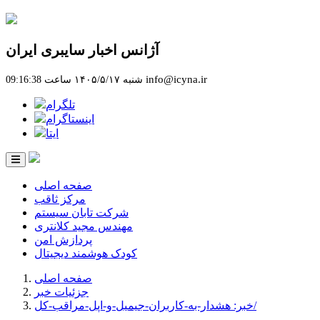
آژانس اخبار سایبری ایران
info@icyna.ir
شنبه ۱۴۰۵/۵/۱۷ ساعت 09:16:38
تلگرام
اینستاگرام
ایتا
صفحه اصلی
مرکز ثاقب
شرکت تابان سیستم
مهندس مجید کلانتری
پردازش امن
کودک هوشمند دیجیتال
صفحه اصلی
جزئیات خبر
خبر: هشدار-به-کاربران-جیمیل-و-اپل-مراقب-کل/