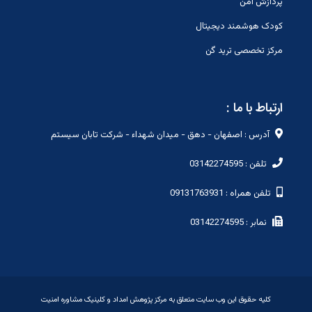
پردازش امن
کودک هوشمند دیجیتال
مرکز تخصصی ترید گن
ارتباط با ما :
آدرس : اصفهان - دهق - میدان شهداء - شرکت تابان سیستم
تلفن : 03142274595
تلفن همراه : 09131763931
نمابر : 03142274595
کلیه حقوق این وب سایت متعلق به مرکز پژوهش امداد و کلینیک مشاوره امنیت