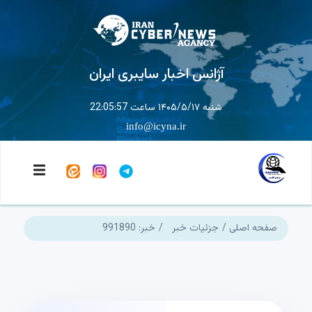
آژانس اخبار سایبری ایران
شنبه ۱۴۰۵/۵/۱۷ ساعت 22:05:57
info@icyna.ir
صفحه اصلی
جزئیات خبر
خبر: 991890