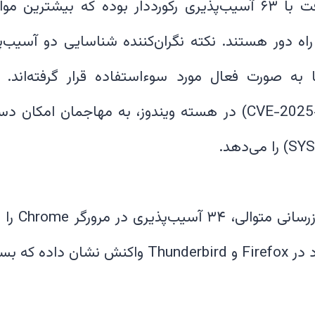
در این میان، مایکروسافت با ۶۳ آسیب‌پذیری رکورددار بوده که 
اه دور هستند. نکته نگران‌کننده شناسایی دو آسیب
به صورت فعال مورد سوءاستفاده قرار گرفته‌اند. ی
آسیب‌پذیری‌ها (CVE-2025-62215) در هسته ویندوز، به مهاجما
همزمان، گوگ
نیز با رفع باگ‌های متعدد در Firefox و hunderbird