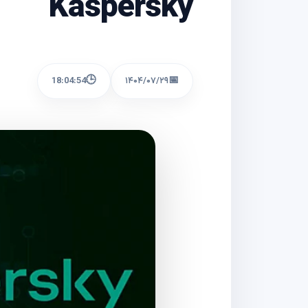
Kaspersky
🕒
📅
18:04:54
۱۴۰۴/۰۷/۲۹