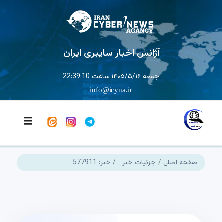
آژانس اخبار سایبری ایران
جمعه ۱۴۰۵/۵/۱۶ ساعت 22:39:11
info@icyna.ir
صفحه اصلی
جزئیات خبر
خبر: 577911