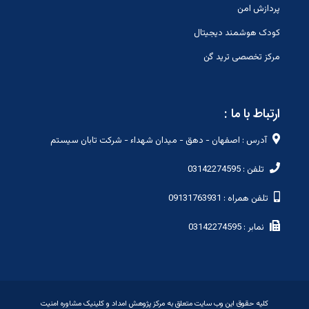
پردازش امن
کودک هوشمند دیجیتال
مرکز تخصصی ترید گن
ارتباط با ما :
آدرس : اصفهان - دهق - میدان شهداء - شرکت تابان سیستم
تلفن : 03142274595
تلفن همراه : 09131763931
نمابر : 03142274595
کلیه حقوق این وب سایت متعلق به مرکز پژوهش امداد و کلینیک مشاوره امنیت