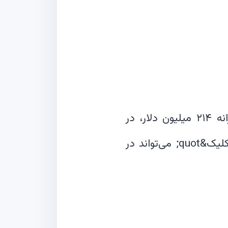
یونی‌سواپ اخیراً کاهش ۷.۳۶ درصدی را تجربه کرده و با حجم معاملات روزانه ۲۱۴ میلیون دلار، در
محدوده ۵.۷۵ دلار معامله می‌شود. ویژگی جدید &quot;تعویض توکن با یک کلیک&quot; می‌تواند در