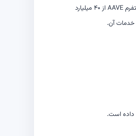
با وجود کاهش ۵ درصدی در ۲۴ ساعت گذشته، ارزش کل قفل‌شده (TVL) در پلتفرم AAVE از ۴۰ میلیارد