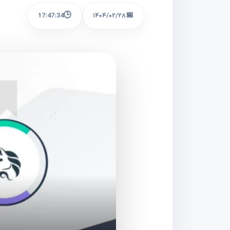
🕒
📅
17:47:34
۱۴۰۴/۰۲/۲۸