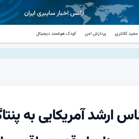
آژانس اخبار سایبری ایران
جید کلانتری
پردازش امن
کودک هوشمند دیجیتال
س ارشد آمریکایی به پنتا